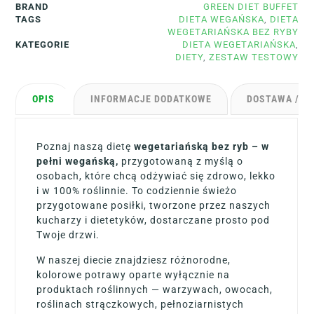
BRAND
GREEN DIET BUFFET
TAGS
DIETA WEGAŃSKA
,
DIETA
WEGETARIAŃSKA BEZ RYBY
KATEGORIE
DIETA WEGETARIAŃSKA
,
DIETY
,
ZESTAW TESTOWY
OPIS
INFORMACJE DODATKOWE
DOSTAWA / D
Poznaj naszą dietę
wegetariańską bez ryb – w
pełni wegańską,
przygotowaną z myślą o
osobach, które chcą odżywiać się zdrowo, lekko
i w 100% roślinnie. To codziennie świeżo
przygotowane posiłki, tworzone przez naszych
kucharzy i dietetyków, dostarczane prosto pod
Twoje drzwi.
W naszej diecie znajdziesz różnorodne,
kolorowe potrawy oparte wyłącznie na
produktach roślinnych — warzywach, owocach,
roślinach strączkowych, pełnoziarnistych