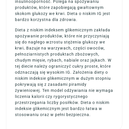
insulinooporność. Polega na spożywaniu
produktów, które zapobiegają gwałtownym
skokom glukozy we krwi. Dieta o niskim IG jest
bardzo korzystna dla zdrowia.
Dieta z niskim indeksem glikemicznym zakłada
spożywanie produktów, które nie przyczyniają
się do nagłego wzrostu stężenia glukozy we
krwi
.
Bazuje na warzywach, części owoców,
pełnoziarnistych produktach zbożowych,
chudym mięsie, rybach, nabiale oraz jajkach. W
tej diecie należy ograniczyć cukry proste, które
odznaczają się wysokim IG. Założenia diety o
niskim indeksie glikemicznym w dużym stopniu
pokrywają się z zasadami piramidy
żywieniowej. Ten model odżywiania nie wymaga
liczenia kalorii czy rygorystycznego
przestrzegania liczby posiłków. Dieta o niskim
indeksie glikemicznym jest bardzo łatwa w
stosowaniu oraz w pełni bezpieczna.