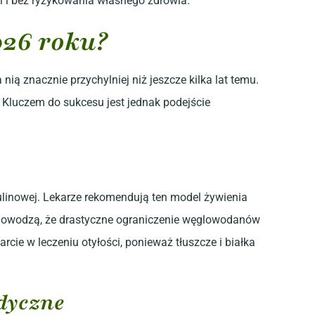
ni i bez ryzykowania własnego zdrowia.
026 roku?
nią znacznie przychylniej niż jeszcze kilka lat temu.
a. Kluczem do sukcesu jest jednak podejście
linowej. Lekarze rekomendują ten model żywienia
 dowodzą, że drastyczne ograniczenie węglowodanów
cie w leczeniu otyłości, ponieważ tłuszcze i białka
edyczne