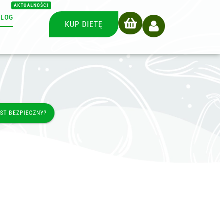
AKTUALNOŚCI
BLOG
KUP DIETĘ
EST BEZPIECZNY?