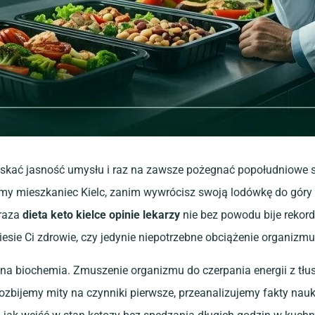
kać jasność umysłu i raz na zawsze pożegnać popołudniowe spad
my mieszkaniec Kielc, zanim wywrócisz swoją lodówkę do góry
Fraza
dieta keto kielce opinie lekarzy
nie bez powodu bije rekor
esie Ci zdrowie, czy jedynie niepotrzebne obciążenie organizmu
yzyjna biochemia. Zmuszenie organizmu do czerpania energii z
rozbijemy mity na czynniki pierwsze, przeanalizujemy fakty nau