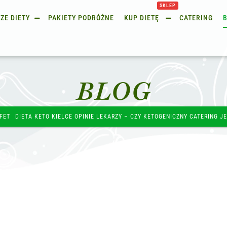
SKLEP
ZE DIETY
PAKIETY PODRÓŻNE
KUP DIETĘ
CATERING
BLOG
FET
DIETA KETO KIELCE OPINIE LEKARZY – CZY KETOGENICZNY CATERING J