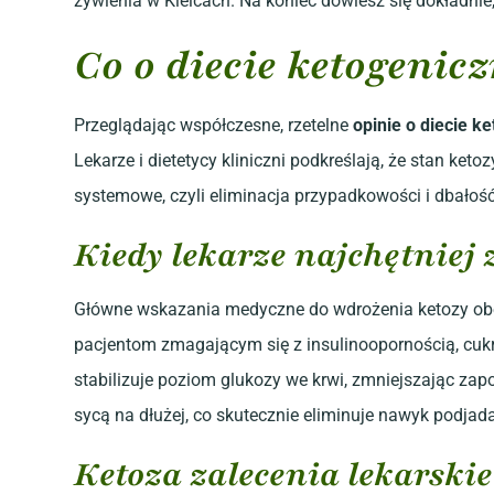
żywienia w Kielcach. Na koniec dowiesz się dokładnie
Co o diecie ketogenic
Przeglądając współczesne, rzetelne
opinie o diecie k
Lekarze i dietetycy kliniczni podkreślają, że stan ke
systemowe, czyli eliminacja przypadkowości i dbałoś
Kiedy lekarze najchętniej z
Główne wskazania medyczne do wdrożenia ketozy obej
pacjentom zmagającym się z insulinoopornością, cuk
stabilizuje poziom glukozy we krwi, zmniejszając zapo
sycą na dłużej, co skutecznie eliminuje nawyk podjad
Ketoza zalecenia lekarski