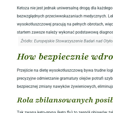
Ketoza nie jest jednak uniwersalną drogą dla każdeg
bezwzględnych przeciwwskazaniach medycznych. Lekar
wysokotłuszczowej pracują na pełnych obrotach, więc
startem zawsze należy wykonać podstawową diagnost
Źródło: Europejskie Stowarzyszenie Badań nad Otyło
How bezpiecznie wdroż
Przejście na dietę wysokotłuszczową bywa trudne logi
precyzyjne odmierzanie gramatury olejów potrafi szyb
bezpiecznej zmiany nawyków żywieniowych, eliminuj
Rola zbilansowanych posi
Tak zwana keto-grypa (keto flu) to zespół objawów, ta