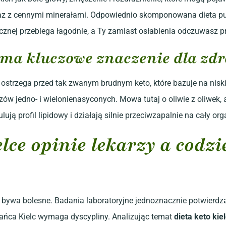
z z cennymi minerałami. Odpowiednio skomponowana dieta pud
znej przebiega łagodnie, a Ty zamiast osłabienia odczuwasz pr
 ma kluczowe znaczenie dla zd
ostrzega przed tak zwanym brudnym keto, które bazuje na niskie
w jedno- i wielonienasyconych. Mowa tutaj o oliwie z oliwek, 
ują profil lipidowy i działają silnie przeciwzapalnie na cały or
ielce opinie lekarzy a cod
bywa bolesne. Badania laboratoryjne jednoznacznie potwierdzaj
ńca Kielc wymaga dyscypliny. Analizując temat
dieta keto kie