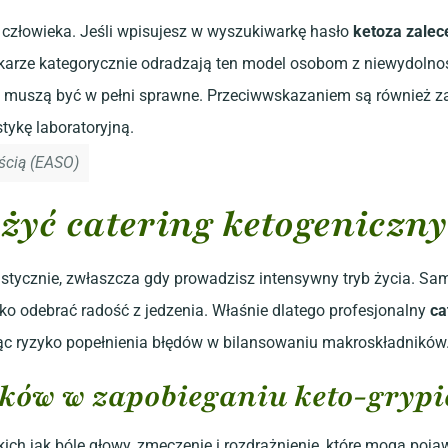
o człowieka. Jeśli wpisujesz w wyszukiwarkę hasło
ketoza zalec
ze kategorycznie odradzają ten model osobom z niewydolnością
 muszą być w pełni sprawne. Przeciwwskazaniem są również zab
ykę laboratoryjną.
ścią (EASO)
yć catering ketogeniczny
stycznie, zwłaszcza gdy prowadzisz intensywny tryb życia. Sam
ko odebrać radość z jedzenia. Właśnie dlatego profesjonalny
ca
ąc ryzyko popełnienia błędów w bilansowaniu makroskładników
łków w zapobieganiu keto-grypi
kich jak bóle głowy, zmęczenie i rozdrażnienie, które mogą pojaw