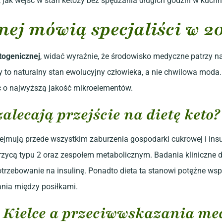
, jak wejść w stan ketozy bez spędzania długich godzin w kuch
znej mówią specjaliści w 2
etogenicznej
, widać wyraźnie, że środowisko medyczne patrzy na 
tozy to naturalny stan ewolucyjny człowieka, a nie chwilowa mod
ć o najwyższą jakość mikroelementów.
alecają przejście na dietę keto?
mują przede wszystkim zaburzenia gospodarki cukrowej i insu
rzycą typu 2 oraz zespołem metabolicznym. Badania kliniczne
trzebowanie na insulinę. Ponadto dieta ta stanowi potężne wspar
ania między posiłkami.
e Kielce a przeciwwskazania m