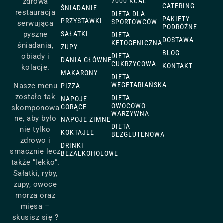
2000 KCAL
zdrowa
CATERING
ŚNIADANIE
restauracja
DIETA DLA
PAKIETY
PRZYSTAWKI
SPORTOWCÓW
serwująca
PODRÓŻNE
SAŁATKI
pyszne
DIETA
DOSTAWA
KETOGENICZNA
śniadania,
ZUPY
BLOG
DIETA
obiady i
DANIA GŁÓWNE
CUKRZYCOWA
KONTAKT
kolacje.
MAKARONY
DIETA
WEGETARIAŃSKA
Nasze menu
PIZZA
zostało tak
DIETA
NAPOJE
OWOCOWO-
GORĄCE
skomponowa
WARZYWNA
ne, aby było
NAPOJE ZIMNE
DIETA
nie tylko
KOKTAJLE
BEZGLUTENOWA
zdrowo i
DRINKI
smacznie lecz
BEZALKOHOLOWE
także “lekko”.
Sałatki, ryby,
zupy, owoce
morza oraz
mięsa –
skusisz się ?