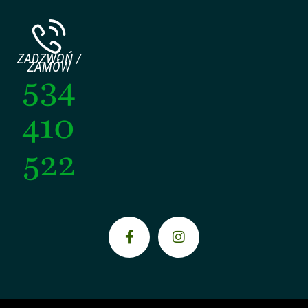
ZADZWOŃ /
ZAMÓW
534
410
522