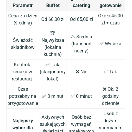
Parametr
Buffet
catering
gotowanie
Cena za dzień
Około 45,00
Od 60,00 zł
Od 65,00 zł
(średnia)
zł + czas
🏆
⚠️ Średnia
Świeżość
Najwyższa
(transport
✅ Wysoka
składników
(lokalna
nocny)
kuchnia)
Kontrola
✅ Tak
smaku w
(stacjonarny
❌ Nie
✅ Tak
restauracji
lokal)
Czas
❌ Ok. 2
potrzebny na
✅ 0 minut
✅ 0 minut
godziny
przygotowanie
dziennie
Osób z
Aktywnych
Osób bez
Najlepszy
dużym
szukających
wymagań
wybór dla
nadmiarem
świeżości
smakowych