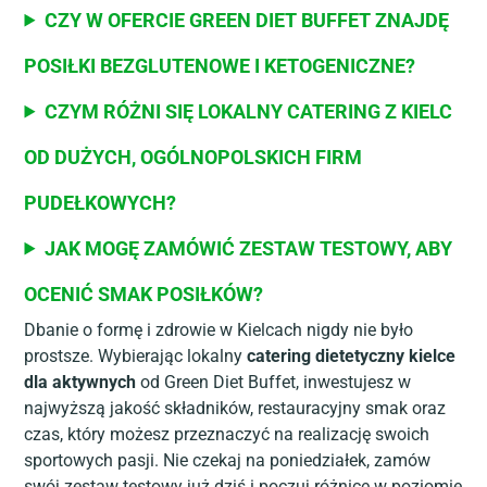
CZY W OFERCIE GREEN DIET BUFFET ZNAJDĘ
POSIŁKI BEZGLUTENOWE I KETOGENICZNE?
CZYM RÓŻNI SIĘ LOKALNY CATERING Z KIELC
OD DUŻYCH, OGÓLNOPOLSKICH FIRM
PUDEŁKOWYCH?
JAK MOGĘ ZAMÓWIĆ ZESTAW TESTOWY, ABY
OCENIĆ SMAK POSIŁKÓW?
Dbanie o formę i zdrowie w Kielcach nigdy nie było
prostsze. Wybierając lokalny
catering dietetyczny kielce
dla aktywnych
od Green Diet Buffet, inwestujesz w
najwyższą jakość składników, restauracyjny smak oraz
czas, który możesz przeznaczyć na realizację swoich
sportowych pasji. Nie czekaj na poniedziałek, zamów
swój zestaw testowy już dziś i poczuj różnicę w poziomie