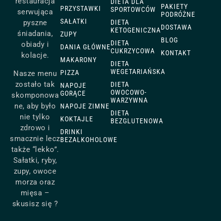
restauracja
DIETA DLA
PAKIETY
PRZYSTAWKI
SPORTOWCÓW
serwująca
PODRÓŻNE
SAŁATKI
DIETA
pyszne
DOSTAWA
KETOGENICZNA
śniadania,
ZUPY
BLOG
DIETA
obiady i
DANIA GŁÓWNE
CUKRZYCOWA
KONTAKT
kolacje.
MAKARONY
DIETA
WEGETARIAŃSKA
PIZZA
Nasze menu
zostało tak
DIETA
NAPOJE
OWOCOWO-
GORĄCE
skomponowa
WARZYWNA
ne, aby było
NAPOJE ZIMNE
DIETA
nie tylko
KOKTAJLE
BEZGLUTENOWA
zdrowo i
DRINKI
smacznie lecz
BEZALKOHOLOWE
także “lekko”.
Sałatki, ryby,
zupy, owoce
morza oraz
mięsa –
skusisz się ?