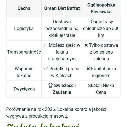
Ogólnopolska
Cecha
Green Diet Buffet
Sieciówka
Dostawa
Długie trasy
Logistyka
bezpośrednia na
chłodnicze do 300
krótkiej trasie
km
✅ Możesz zjeść w
❌ Tylko dostawa
Transparentność
lokalu
z odległego
stacjonarnym
zakładu
Wsparcie
✅ Podatki i praca
❌ Kapitał poza
lokalne
w Kielcach
regionem
🏆
Świeżość i
Skala i Niska
Zwycięzca
Zaufanie
Cena
Porównanie na rok 2026. Lokalna kontrola jakości
wygrywa z produkcją masową.