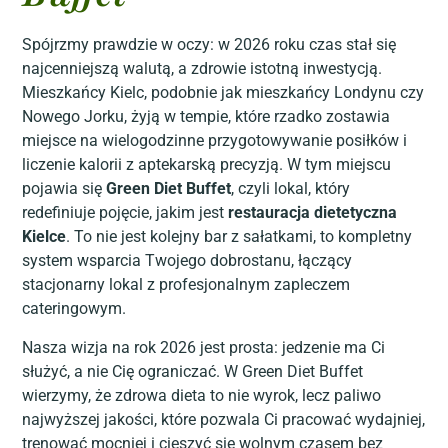
Spójrzmy prawdzie w oczy: w 2026 roku czas stał się
najcenniejszą walutą, a zdrowie istotną inwestycją.
Mieszkańcy Kielc, podobnie jak mieszkańcy Londynu czy
Nowego Jorku, żyją w tempie, które rzadko zostawia
miejsce na wielogodzinne przygotowywanie posiłków i
liczenie kalorii z aptekarską precyzją. W tym miejscu
pojawia się
Green Diet Buffet
, czyli lokal, który
redefiniuje pojęcie, jakim jest
restauracja dietetyczna
Kielce
. To nie jest kolejny bar z sałatkami, to kompletny
system wsparcia Twojego dobrostanu, łączący
stacjonarny lokal z profesjonalnym zapleczem
cateringowym.
Nasza wizja na rok 2026 jest prosta: jedzenie ma Ci
służyć, a nie Cię ograniczać. W Green Diet Buffet
wierzymy, że zdrowa dieta to nie wyrok, lecz paliwo
najwyższej jakości, które pozwala Ci pracować wydajniej,
trenować mocniej i cieszyć się wolnym czasem bez