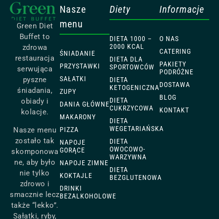
Nasze
Diety
Informacje
menu
Green Diet
Buffet to
DIETA 1000 –
O NAS
2000 KCAL
zdrowa
CATERING
ŚNIADANIE
restauracja
DIETA DLA
PAKIETY
PRZYSTAWKI
SPORTOWCÓW
serwująca
PODRÓŻNE
SAŁATKI
pyszne
DIETA
DOSTAWA
KETOGENICZNA
śniadania,
ZUPY
BLOG
DIETA
obiady i
DANIA GŁÓWNE
CUKRZYCOWA
KONTAKT
kolacje.
MAKARONY
DIETA
WEGETARIAŃSKA
Nasze menu
PIZZA
zostało tak
DIETA
NAPOJE
OWOCOWO-
GORĄCE
skomponowa
WARZYWNA
ne, aby było
NAPOJE ZIMNE
DIETA
nie tylko
KOKTAJLE
BEZGLUTENOWA
zdrowo i
DRINKI
smacznie lecz
BEZALKOHOLOWE
także “lekko”.
Sałatki, ryby,