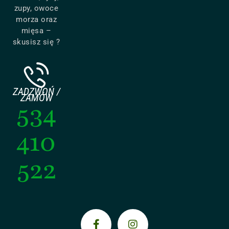
zupy, owoce
morza oraz
mięsa –
skusisz się ?
ZADZWOŃ /
ZAMÓW
534
410
522