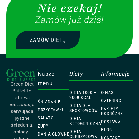
Nie czekaj!
Zamów już dziś!
ZAMÓW DIETĘ
Nasze
Diety
Informacje
menu
Green Diet
Buffet to
DIETA 1000 –
O NAS
2000 KCAL
zdrowa
CATERING
ŚNIADANIE
restauracja
DIETA DLA
PAKIETY
PRZYSTAWKI
SPORTOWCÓW
serwująca
PODRÓŻNE
SAŁATKI
pyszne
DIETA
DOSTAWA
KETOGENICZNA
śniadania,
ZUPY
BLOG
DIETA
obiady i
DANIA GŁÓWNE
CUKRZYCOWA
KONTAKT
kolacje.