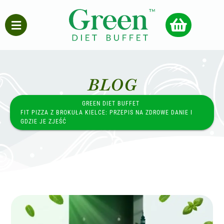
BLOG
GREEN DIET BUFFET
FIT PIZZA Z BROKUŁA KIELCE: PRZEPIS NA ZDROWE DANIE I
GDZIE JE ZJEŚĆ