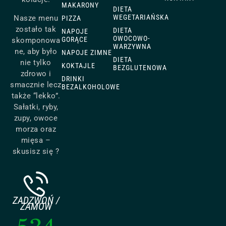
MAKARONY
DIETA
WEGETARIAŃSKA
Nasze menu
PIZZA
zostało tak
DIETA
NAPOJE
OWOCOWO-
GORĄCE
skomponowa
WARZYWNA
ne, aby było
NAPOJE ZIMNE
DIETA
nie tylko
KOKTAJLE
BEZGLUTENOWA
zdrowo i
DRINKI
smacznie lecz
BEZALKOHOLOWE
także “lekko”.
Sałatki, ryby,
zupy, owoce
morza oraz
mięsa –
skusisz się ?
ZADZWOŃ /
ZAMÓW
534