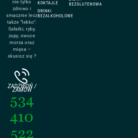
nie tylko
KOKTAJLE
BEZGLUTENOWA
zdrowo i
DRINKI
smacznie lecz
BEZALKOHOLOWE
także “lekko”.
Sałatki, ryby,
zupy, owoce
morza oraz
mięsa –
skusisz się ?
ZADZWOŃ /
ZAMÓW
534
410
522