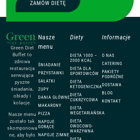
ZAMÓW DIETĘ
Nasze
Diety
Informacje
menu
Green Diet
Buffet to
DIETA 1000 –
O NAS
2000 KCAL
zdrowa
CATERING
ŚNIADANIE
restauracja
DIETA DLA
PAKIETY
PRZYSTAWKI
SPORTOWCÓW
serwująca
PODRÓŻNE
SAŁATKI
DIETA
pyszne
DOSTAWA
KETOGENICZNA
śniadania,
ZUPY
BLOG
DIETA
obiady i
DANIA GŁÓWNE
CUKRZYCOWA
KONTAKT
kolacje.
MAKARONY
DIETA
WEGETARIAŃSKA
PIZZA
Nasze menu
zostało tak
DIETA
NAPOJE
OWOCOWO-
GORĄCE
skomponowa
WARZYWNA
ne, aby było
NAPOJE ZIMNE
DIETA