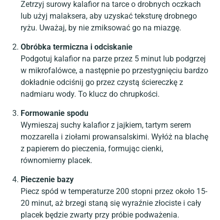
Zetrzyj surowy kalafior na tarce o drobnych oczkach
lub użyj malaksera, aby uzyskać teksturę drobnego
ryżu. Uważaj, by nie zmiksować go na miazgę.
Obróbka termiczna i odciskanie
Podgotuj kalafior na parze przez 5 minut lub podgrzej
w mikrofalówce, a następnie po przestygnięciu bardzo
dokładnie odciśnij go przez czystą ściereczkę z
nadmiaru wody. To klucz do chrupkości.
Formowanie spodu
Wymieszaj suchy kalafior z jajkiem, tartym serem
mozzarella i ziołami prowansalskimi. Wyłóż na blachę
z papierem do pieczenia, formując cienki,
równomierny placek.
Pieczenie bazy
Piecz spód w temperaturze 200 stopni przez około 15-
20 minut, aż brzegi staną się wyraźnie złociste i cały
placek będzie zwarty przy próbie podważenia.