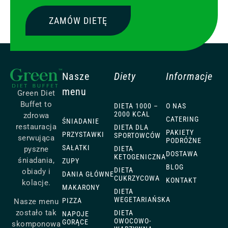
ZAMÓW DIETĘ
Nasze
Diety
Informacje
menu
Green Diet
Buffet to
DIETA 1000 –
O NAS
2000 KCAL
zdrowa
CATERING
ŚNIADANIE
restauracja
DIETA DLA
PAKIETY
PRZYSTAWKI
SPORTOWCÓW
serwująca
PODRÓŻNE
SAŁATKI
DIETA
pyszne
DOSTAWA
KETOGENICZNA
śniadania,
ZUPY
BLOG
DIETA
obiady i
DANIA GŁÓWNE
CUKRZYCOWA
KONTAKT
kolacje.
MAKARONY
DIETA
WEGETARIAŃSKA
PIZZA
Nasze menu
zostało tak
DIETA
NAPOJE
OWOCOWO-
GORĄCE
skomponowa