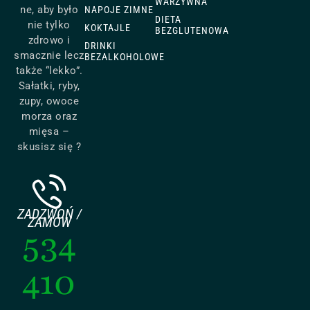
WARZYWNA
ne, aby było
NAPOJE ZIMNE
DIETA
nie tylko
KOKTAJLE
BEZGLUTENOWA
zdrowo i
DRINKI
smacznie lecz
BEZALKOHOLOWE
także “lekko”.
Sałatki, ryby,
zupy, owoce
morza oraz
mięsa –
skusisz się ?
ZADZWOŃ /
ZAMÓW
534
410