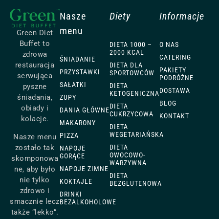
Nasze
Diety
Informacje
menu
Green Diet
Buffet to
DIETA 1000 –
O NAS
2000 KCAL
zdrowa
CATERING
ŚNIADANIE
restauracja
DIETA DLA
PAKIETY
PRZYSTAWKI
SPORTOWCÓW
serwująca
PODRÓŻNE
SAŁATKI
DIETA
pyszne
DOSTAWA
KETOGENICZNA
śniadania,
ZUPY
BLOG
DIETA
obiady i
DANIA GŁÓWNE
CUKRZYCOWA
KONTAKT
kolacje.
MAKARONY
DIETA
WEGETARIAŃSKA
PIZZA
Nasze menu
zostało tak
DIETA
NAPOJE
OWOCOWO-
GORĄCE
skomponowa
WARZYWNA
ne, aby było
NAPOJE ZIMNE
DIETA
nie tylko
KOKTAJLE
BEZGLUTENOWA
zdrowo i
DRINKI
smacznie lecz
BEZALKOHOLOWE
także “lekko”.