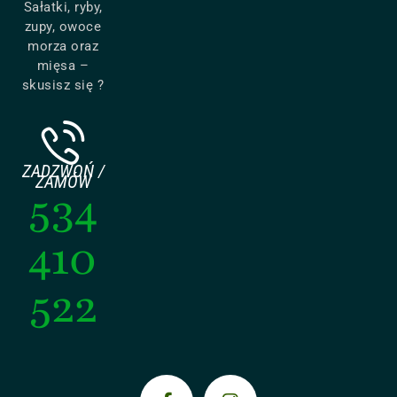
Sałatki, ryby,
zupy, owoce
morza oraz
mięsa –
skusisz się ?
ZADZWOŃ /
ZAMÓW
534
410
522