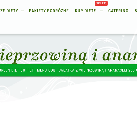
SKLEP
ZE DIETY
PAKIETY PODRÓŻNE
KUP DIETĘ
CATERING
wieprzowiną i ana
GREEN DIET BUFFET
MENU GDB
SAŁATKA Z WIEPRZOWINĄ I ANANASEM 250 