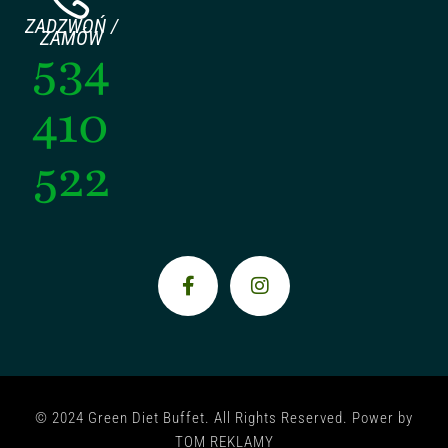
ZADZWOŃ /
ZAMÓW
534
410
522
© 2024 Green Diet Buffet. All Rights Reserved. Power by
TOM REKLAMY