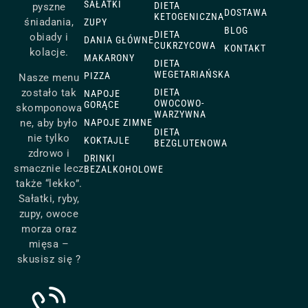
SAŁATKI
DIETA
pyszne
DOSTAWA
KETOGENICZNA
śniadania,
ZUPY
BLOG
DIETA
obiady i
DANIA GŁÓWNE
CUKRZYCOWA
KONTAKT
kolacje.
MAKARONY
DIETA
WEGETARIAŃSKA
PIZZA
Nasze menu
zostało tak
DIETA
NAPOJE
OWOCOWO-
GORĄCE
skomponowa
WARZYWNA
ne, aby było
NAPOJE ZIMNE
DIETA
nie tylko
KOKTAJLE
BEZGLUTENOWA
zdrowo i
DRINKI
smacznie lecz
BEZALKOHOLOWE
także “lekko”.
Sałatki, ryby,
zupy, owoce
morza oraz
mięsa –
skusisz się ?