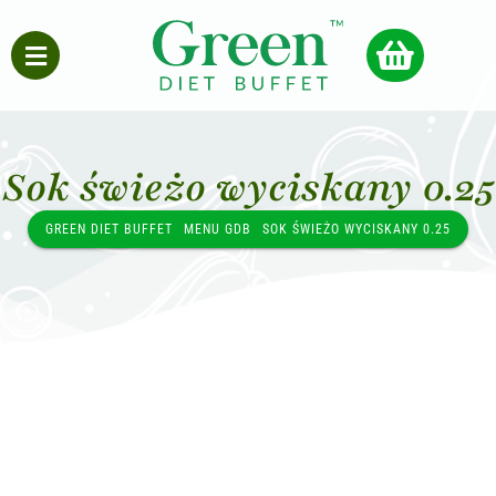
Sok świeżo wyciskany 0.25
GREEN DIET BUFFET
MENU GDB
SOK ŚWIEŻO WYCISKANY 0.25