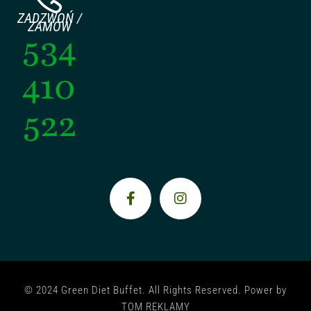
ZADZWOŃ /
ZAMÓW
534
410
522
© 2024 Green Diet Buffet. All Rights Reserved. Power by
TOM REKLAMY