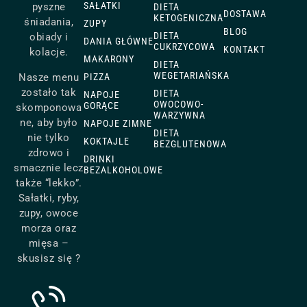
SAŁATKI
pyszne
DIETA
DOSTAWA
KETOGENICZNA
śniadania,
ZUPY
BLOG
DIETA
obiady i
DANIA GŁÓWNE
CUKRZYCOWA
KONTAKT
kolacje.
MAKARONY
DIETA
WEGETARIAŃSKA
Nasze menu
PIZZA
zostało tak
DIETA
NAPOJE
OWOCOWO-
GORĄCE
skomponowa
WARZYWNA
ne, aby było
NAPOJE ZIMNE
DIETA
nie tylko
KOKTAJLE
BEZGLUTENOWA
zdrowo i
DRINKI
smacznie lecz
BEZALKOHOLOWE
także “lekko”.
Sałatki, ryby,
zupy, owoce
morza oraz
mięsa –
skusisz się ?