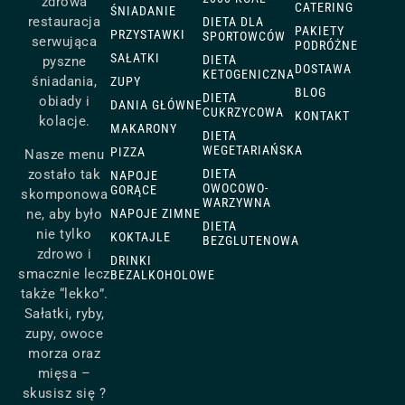
zdrowa
CATERING
ŚNIADANIE
restauracja
DIETA DLA
PAKIETY
PRZYSTAWKI
SPORTOWCÓW
serwująca
PODRÓŻNE
SAŁATKI
DIETA
pyszne
DOSTAWA
KETOGENICZNA
śniadania,
ZUPY
BLOG
DIETA
obiady i
DANIA GŁÓWNE
CUKRZYCOWA
KONTAKT
kolacje.
MAKARONY
DIETA
WEGETARIAŃSKA
PIZZA
Nasze menu
zostało tak
DIETA
NAPOJE
OWOCOWO-
GORĄCE
skomponowa
WARZYWNA
ne, aby było
NAPOJE ZIMNE
DIETA
nie tylko
KOKTAJLE
BEZGLUTENOWA
zdrowo i
DRINKI
smacznie lecz
BEZALKOHOLOWE
także “lekko”.
Sałatki, ryby,
zupy, owoce
morza oraz
mięsa –
skusisz się ?