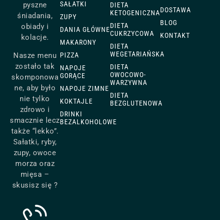
SAŁATKI
pyszne
DIETA
DOSTAWA
KETOGENICZNA
śniadania,
ZUPY
BLOG
DIETA
obiady i
DANIA GŁÓWNE
CUKRZYCOWA
KONTAKT
kolacje.
MAKARONY
DIETA
WEGETARIAŃSKA
Nasze menu
PIZZA
zostało tak
DIETA
NAPOJE
OWOCOWO-
GORĄCE
skomponowa
WARZYWNA
ne, aby było
NAPOJE ZIMNE
DIETA
nie tylko
KOKTAJLE
BEZGLUTENOWA
zdrowo i
DRINKI
smacznie lecz
BEZALKOHOLOWE
także “lekko”.
Sałatki, ryby,
zupy, owoce
morza oraz
mięsa –
skusisz się ?