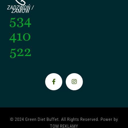
ZADZWOŃ /
ZAMÓW
534
410
522
© 2024 Green Diet Buffet. All Rights Reserved. Power by
TOM REKLAMY