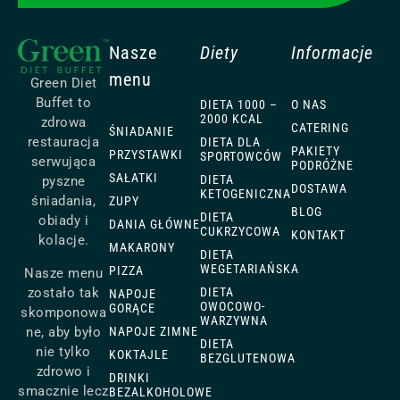
Nasze
Diety
Informacje
menu
Green Diet
Buffet to
DIETA 1000 –
O NAS
2000 KCAL
zdrowa
CATERING
ŚNIADANIE
restauracja
DIETA DLA
PAKIETY
PRZYSTAWKI
SPORTOWCÓW
serwująca
PODRÓŻNE
SAŁATKI
DIETA
pyszne
DOSTAWA
KETOGENICZNA
śniadania,
ZUPY
BLOG
DIETA
obiady i
DANIA GŁÓWNE
CUKRZYCOWA
KONTAKT
kolacje.
MAKARONY
DIETA
WEGETARIAŃSKA
PIZZA
Nasze menu
zostało tak
DIETA
NAPOJE
OWOCOWO-
GORĄCE
skomponowa
WARZYWNA
ne, aby było
NAPOJE ZIMNE
DIETA
nie tylko
KOKTAJLE
BEZGLUTENOWA
zdrowo i
DRINKI
smacznie lecz
BEZALKOHOLOWE