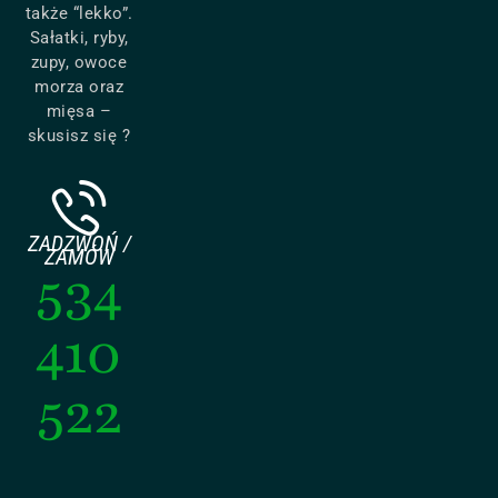
także “lekko”.
Sałatki, ryby,
zupy, owoce
morza oraz
mięsa –
skusisz się ?
ZADZWOŃ /
ZAMÓW
534
410
522