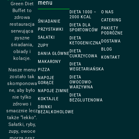
menu
Green Diet
Buffet to
DIETA 1000 –
O NAS
2000 KCAL
zdrowa
CATERING
ŚNIADANIE
restauracja
DIETA DLA
PAKIETY
PRZYSTAWKI
SPORTOWCÓW
serwująca
PODRÓŻNE
SAŁATKI
pyszne
DIETA
DOSTAWA
KETOGENICZNA
śniadania,
ZUPY
BLOG
DIETA
obiady i
DANIA GŁÓWNE
CUKRZYCOWA
KONTAKT
kolacje.
MAKARONY
DIETA
WEGETARIAŃSKA
Nasze menu
PIZZA
zostało tak
DIETA
NAPOJE
OWOCOWO-
GORĄCE
skomponowa
WARZYWNA
ne, aby było
NAPOJE ZIMNE
DIETA
nie tylko
KOKTAJLE
BEZGLUTENOWA
zdrowo i
DRINKI
smacznie lecz
BEZALKOHOLOWE
także “lekko”.
Sałatki, ryby,
zupy, owoce
morza oraz