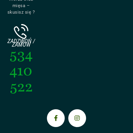
mięsa –
skusisz się ?
ZADZWOŃ /
ZAMÓW
534
410
522